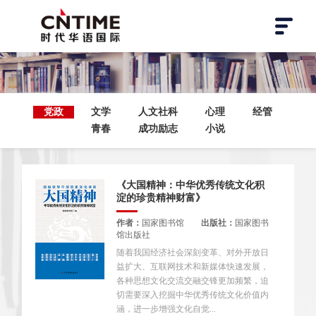
党政
文学
人文社科
心理
经管
青春
成功励志
小说
《大国精神：中华优秀传统文化积
淀的珍贵精神财富》
作者：
国家图书馆
出版社：
国家图书
馆出版社
随着我国经济社会深刻变革、对外开放日
益扩大、互联网技术和新媒体快速发展，
各种思想文化交流交融交锋更加频繁，迫
切需要深入挖掘中华优秀传统文化价值内
涵，进一步增强文化自觉...