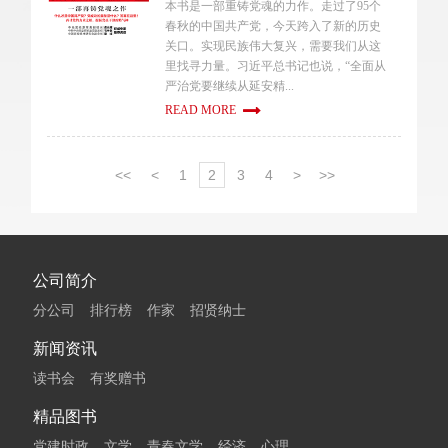
本书是一部重铸党魂的力作。走过了95个
春秋的中国共产党，今天跨入了新的历史
关口。实现民族伟大复兴，需要我们从这
里找寻力量。习近平总书记也说，“全面从
严治党要继续从延安精...
READ MORE
<<
<
1
2
3
4
>
>>
公司简介
分公司
排行榜
作家
招贤纳士
新闻资讯
读书会
有奖赠书
精品图书
党建时政
文学
青春文学
经济
心理