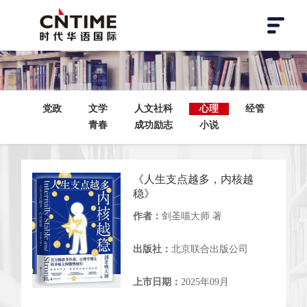
党政
文学
人文社科
心理
经管
青春
成功励志
小说
《人生支点越多，内核越
稳》
作者：
剑圣喵大师 著
出版社：
北京联合出版公司
上市日期：
2025年09月