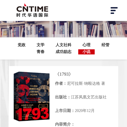
党政
文学
人文社科
心理
经管
青春
成功励志
小说
《1793》
作者：
尼可拉斯·纳殴达格 著
出版社：
江苏凤凰文艺出版社
上市日期：
2020年12月
内容简介：