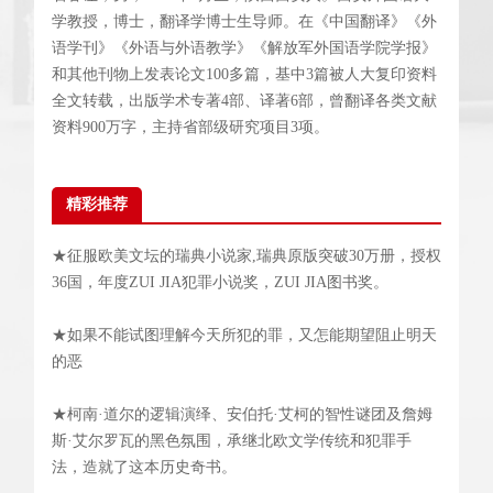
学教授，博士，翻译学博士生导师。在《中国翻译》《外
语学刊》《外语与外语教学》《解放军外国语学院学报》
和其他刊物上发表论文100多篇，基中3篇被人大复印资料
全文转载，出版学术专著4部、译著6部，曾翻译各类文献
资料900万字，主持省部级研究项目3项。
精彩推荐
★征服欧美文坛的瑞典小说家,瑞典原版突破30万册，授权
36国，年度ZUI JIA犯罪小说奖，ZUI JIA图书奖。
★如果不能试图理解今天所犯的罪，又怎能期望阻止明天
的恶
★柯南·道尔的逻辑演绎、安伯托·艾柯的智性谜团及詹姆
斯·艾尔罗瓦的黑色氛围，承继北欧文学传统和犯罪手
法，造就了这本历史奇书。