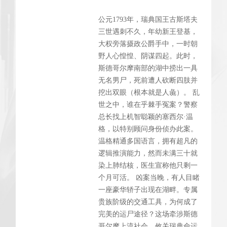
公元1793年，瑞典国王古斯塔夫
三世遇刺不久，年幼新王登基，
大权旁落摄政公爵手中，一时朝
野人心惶惶、阴谋四起。此时，
斯德哥尔摩南部的湖中捞出一具
无名男尸，死前遭人砍断四肢并
挖出双眼（根本就是人彘）。 乱
世之中，谁在乎棘手冤案？警察
总长找上机智聪颖的塞西尔·温
格，以特别顾问身份侦办此案。
温格精通多国语言，拥有超凡的
逻辑推演能力，然而未满三十就
染上肺结核，医生宣称他只剩一
个月可活。 凶案当晚，有人目睹
一座豪华轿子出现在湖畔。专属
贵族阶级的交通工具，为何成了
完美的运尸途径？这场牵涉斯德
哥尔摩上流社会、攸关瑞典命运