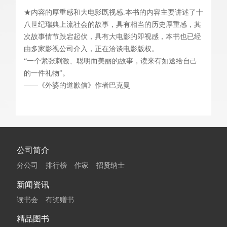
★内容的厚重感和大电影既视感.本书的内容主要讲述了十
八世纪瑞典上流社会的故事，具有相当的历史厚重感，其
次故事情节跌宕起伏，具有大电影的即视感，本书也已经
由多家影视公司介入，正在洽谈电影版权。
“一个紧张刺激、聪明而美丽的故事，读来有如送给自己
的一件礼物”。
——《外婆的道歉信》作者巴克曼
公司简介
分公司
排行榜
作家
招贤纳士
新闻资讯
读书会
有奖赠书
精品图书