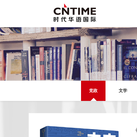
党政
文学