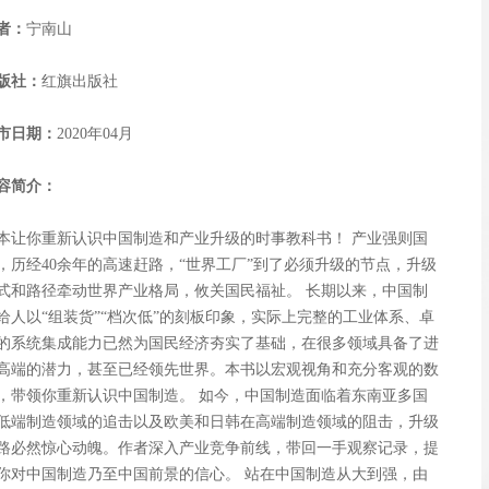
者：
宁南山
版社：
红旗出版社
市日期：
2020年04月
容简介：
本让你重新认识中国制造和产业升级的时事教科书！ 产业强则国
，历经40余年的高速赶路，“世界工厂”到了必须升级的节点，升级
式和路径牵动世界产业格局，攸关国民福祉。 长期以来，中国制
给人以“组装货”“档次低”的刻板印象，实际上完整的工业体系、卓
的系统集成能力已然为国民经济夯实了基础，在很多领域具备了进
高端的潜力，甚至已经领先世界。本书以宏观视角和充分客观的数
，带领你重新认识中国制造。 如今，中国制造面临着东南亚多国
低端制造领域的追击以及欧美和日韩在高端制造领域的阻击，升级
路必然惊心动魄。作者深入产业竞争前线，带回一手观察记录，提
你对中国制造乃至中国前景的信心。 站在中国制造从大到强，由