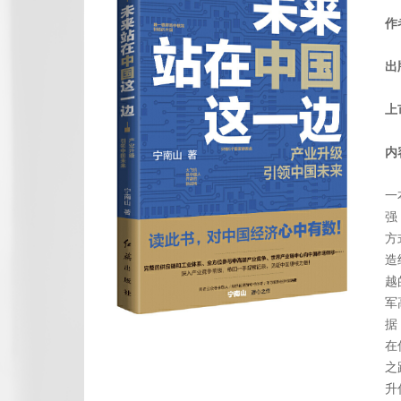
作
出
上
内
一
强
方
造
越
军
据
在
之
升