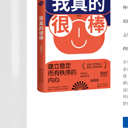
作
出
上
内
不
全
扰
师
这
对
舒