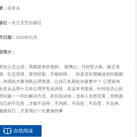
者：
丛非从
版社：
长江文艺出版社
市日期：
2020年05月
容简介：
管别人怎么说，我都是有价值的。 玻璃心、讨好型人格、缺乏安
感、社交恐惧、害怕吵架、不敢拒绝……你是否长期被这些问题困
，并因此大量消耗心理资源，让自己长期处在疲惫中？ 心理咨询
丛非从运用十几年心理学专业训练，在这本书里面，针对你关心的
些问题一一列出解决方式。并且告诉你，没有人生而完美，坦然面
自己的不完美，才能不压抑，不内耗，不自惩，不自责，不自卑。
服做自己，才是我们一生要做的事
在线阅读