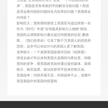
无论是“让美国再次伟大”还是“一个可以相信的未
来”，美国是否有有效的手段解决当前问题？美国
是否会将内部的问题转化为世界的问题？美国将走
向何处？
影响巨大：预售期间便登上美国亚马逊总榜第一名
作为《时代》年度“全球最具影响力人物榜”榜首、
美国民众调查影响力屡次超过特朗普的伯尼·桑德
斯，《我们的革命》引发了数千万美国人的愤怒和
恐惧，这本书让你比95%的美国人更了解美国。
党争暗斗：一个老牌美国政客经历的《纸牌屋》
讲述从政47年以来和美国大选期间与希拉里、特朗
普间的党争，看美国政党如何通过操控媒体、新闻
暗示、购买选票、政治排挤等手段来控制大选。
贸易战争：内部矛盾不息，外部战争不止，读懂中
美贸易战中的美国内部逻辑