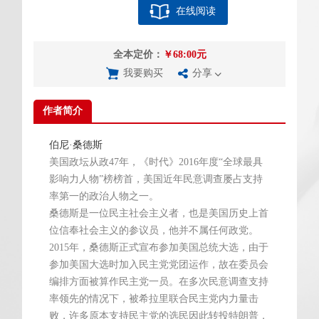
在线阅读
全本定价：
￥68:00元
我要购买
分享
作者简介
伯尼·桑德斯
美国政坛从政47年，《时代》2016年度“全球最具
影响力人物”榜榜首，美国近年民意调查屡占支持
率第一的政治人物之一。
桑德斯是一位民主社会主义者，也是美国历史上首
位信奉社会主义的参议员，他并不属任何政党。
2015年，桑德斯正式宣布参加美国总统大选，由于
参加美国大选时加入民主党党团运作，故在委员会
编排方面被算作民主党一员。在多次民意调查支持
率领先的情况下，被希拉里联合民主党内力量击
败，许多原本支持民主党的选民因此转投特朗普，