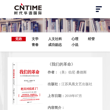
党政
文学
人文社科
心理
经管
青春
成功励志
小说
《我们的革命》
作者：
（美）伯尼·桑德斯
出版社：
江苏凤凰文艺出版社
上市日期：
2018年07月
内容简介：