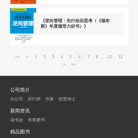
《逆向管理：先行动后思考（《福布
斯》年度领导力好书）》
<<
<
1
2
3
4
5
6
7
8
10
11
...
>
>>
公司简介
分公司
排行榜
作家
招贤纳士
新闻资讯
读书会
有奖赠书
精品图书