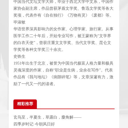
中国当代文坛文学大师，毕业于西北大学中文系，中国作
家协会副主席，作品曾获茅盾文学奖、鲁迅文学奖等各大
奖项，代表作有《自在独行》《万物有灵》《废都》等。
毕淑敏
华语世界深具影响力的女作家、心理学家、旅行家。从事
医学工作二十年后，开始专业写作，被王蒙称为“文学界
的白衣天使”，曾获庄重文文学奖、当代文学奖、昆仑文
学奖等各种文学奖三十余次。
史铁生
1951年出生于北京，被誉为中国当代极富人格力量和极具
灵魂深度的作家，自称“职业是生病，业余在写作”。代表
作品有《我与地坛》《病隙碎笔》等，文章深邃有力，激
励了一代又一代的读者。
精彩推荐
玄鸟至，半夏生，草露白，麋角解——
四季岁时记·今朝风日好