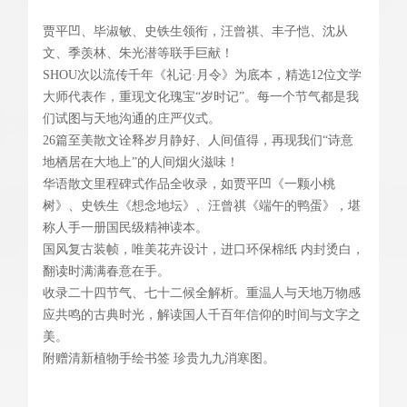
贾平凹、毕淑敏、史铁生领衔，汪曾祺、丰子恺、沈从
文、季羡林、朱光潜等联手巨献！
SHOU次以流传千年《礼记·月令》为底本，精选12位文学
大师代表作，重现文化瑰宝“岁时记”。每一个节气都是我
们试图与天地沟通的庄严仪式。
26篇至美散文诠释岁月静好、人间值得，再现我们“诗意
地栖居在大地上”的人间烟火滋味！
华语散文里程碑式作品全收录，如贾平凹《一颗小桃
树》、史铁生《想念地坛》、汪曾祺《端午的鸭蛋》，堪
称人手一册国民级精神读本。
国风复古装帧，唯美花卉设计，进口环保棉纸 内封烫白，
翻读时满满春意在手。
收录二十四节气、七十二候全解析。重温人与天地万物感
应共鸣的古典时光，解读国人千百年信仰的时间与文字之
美。
附赠清新植物手绘书签 珍贵九九消寒图。