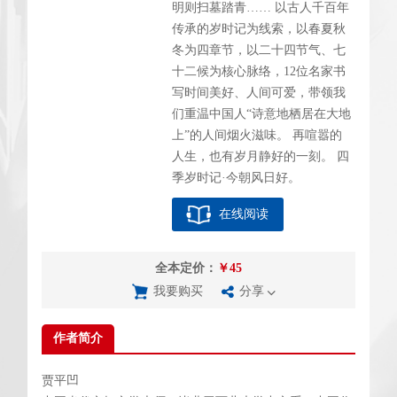
明则扫墓踏青…… 以古人千百年
传承的岁时记为线索，以春夏秋
冬为四章节，以二十四节气、七
十二候为核心脉络，12位名家书
写时间美好、人间可爱，带领我
们重温中国人“诗意地栖居在大地
上”的人间烟火滋味。 再喧嚣的
人生，也有岁月静好的一刻。 四
季岁时记·今朝风日好。
在线阅读
全本定价：
￥45
我要购买
分享
作者简介
贾平凹